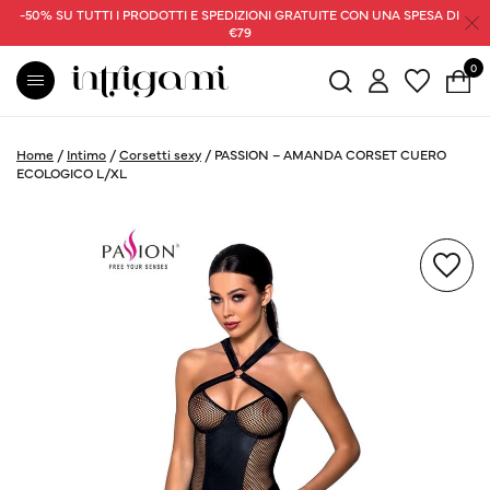
-50% SU TUTTI I PRODOTTI E SPEDIZIONI GRATUITE CON UNA SPESA DI
€79
0
Home
/
Intimo
/
Corsetti sexy
/
PASSION – AMANDA CORSET CUERO
ECOLOGICO L/XL