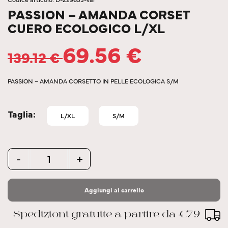
PASSION – AMANDA CORSET
CUERO ECOLOGICO L/XL
69.56
€
139.12
€
PASSION – AMANDA CORSETTO IN PELLE ECOLOGICA S/M
Taglia
L/XL
S/M
Quantity
-
+
Aggiungi al carrello
Spedizioni gratuite a partire da €79