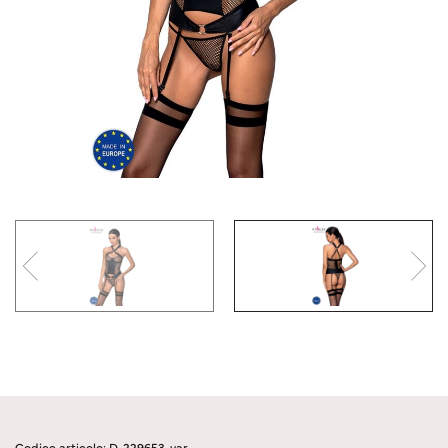
Codice articolo: D-229653-var