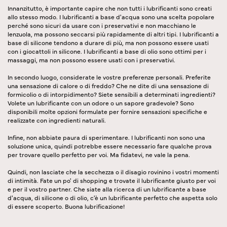
Innanzitutto, è importante capire che non tutti i lubrificanti sono creati
allo stesso modo. I lubrificanti a base d'acqua sono una scelta popolare
perché sono sicuri da usare con i preservativi e non macchiano le
lenzuola, ma possono seccarsi più rapidamente di altri tipi. I lubrificanti a
base di silicone tendono a durare di più, ma non possono essere usati
con i giocattoli in silicone. I lubrificanti a base di olio sono ottimi per i
massaggi, ma non possono essere usati con i preservativi.
In secondo luogo, considerate le vostre preferenze personali. Preferite
una sensazione di calore o di freddo? Che ne dite di una sensazione di
formicolio o di intorpidimento? Siete sensibili a determinati ingredienti?
Volete un lubrificante con un odore o un sapore gradevole? Sono
disponibili molte opzioni formulate per fornire sensazioni specifiche e
realizzate con ingredienti naturali.
Infine, non abbiate paura di sperimentare. I lubrificanti non sono una
soluzione unica, quindi potrebbe essere necessario fare qualche prova
per trovare quello perfetto per voi. Ma fidatevi, ne vale la pena.
Quindi, non lasciate che la secchezza o il disagio rovinino i vostri momenti
di intimità. Fate un po' di shopping e trovate il lubrificante giusto per voi
e per il vostro partner. Che siate alla ricerca di un lubrificante a base
d'acqua, di silicone o di olio, c'è un lubrificante perfetto che aspetta solo
di essere scoperto. Buona lubrificazione!