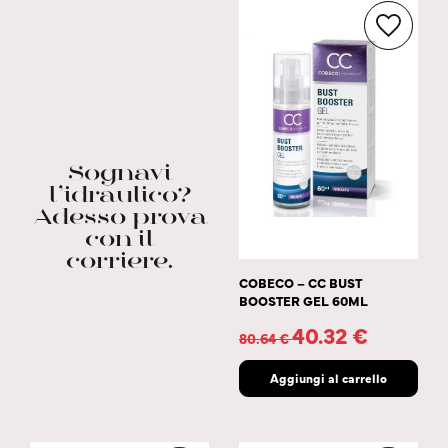
Sognavi
l’idraulico?
Adesso prova
con il
corriere.
COBECO – CC BUST
BOOSTER GEL 60ML
40.32
€
80.64
€
Aggiungi al carrello