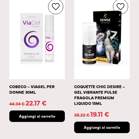
COBECO – VIAGEL PER
COQUETTE CHIC DESIRE –
DONNE 30ML
GEL VIBRANTE PULSE
FRAGOLA PREMIUM
22.17
€
LIQUIDO 15ML
44.34
€
19.11
€
38.22
€
Aggiungi al carrello
Aggiungi al carrello