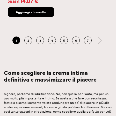
14.07
€
28.14
€
Aggiungi al carrello
1
2
3
4
5
6
7
Come scegliere la crema intima
definitiva e massimizzare il piacere
Signore, parliamo di lubrificazione. No, non quella per l'auto, ma per un
uso molto più importante e intimo. Se avete a che fare con secchezza,
fastidio o semplicemente volete aggiungere un po' di piacere in più alle
vostre esperienze sessuali, la crema giusta può fare la differenza. Ma con
così tante opzioni in circolazione, come scegliere quella perfetta per voi?