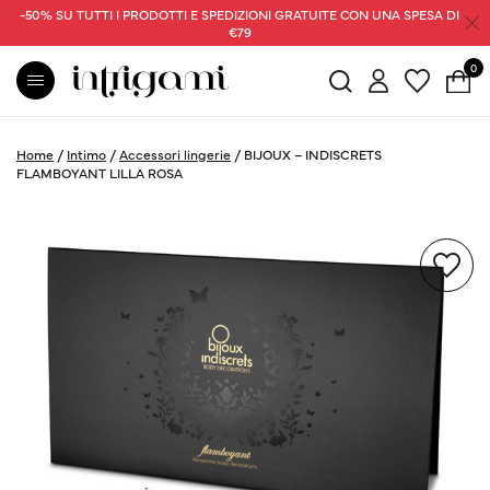
-50% SU TUTTI I PRODOTTI E SPEDIZIONI GRATUITE CON UNA SPESA DI
€79
0
Home
/
Intimo
/
Accessori lingerie
/
BIJOUX – INDISCRETS
FLAMBOYANT LILLA ROSA