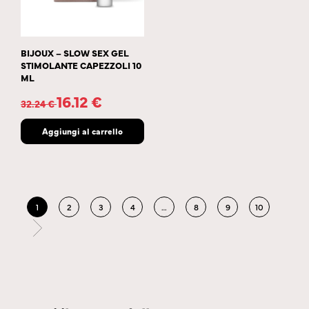
BIJOUX – SLOW SEX GEL
STIMOLANTE CAPEZZOLI 10
ML
16.12
€
32.24
€
Aggiungi al carrello
1
2
3
4
…
8
9
10