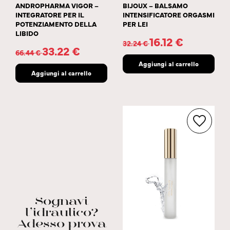
ANDROPHARMA VIGOR –
BIJOUX – BALSAMO
INTEGRATORE PER IL
INTENSIFICATORE ORGASMI
POTENZIAMENTO DELLA
PER LEI
LIBIDO
16.12
€
32.24
€
33.22
€
66.44
€
Aggiungi al carrello
Aggiungi al carrello
Sognavi
l’idraulico?
Adesso prova