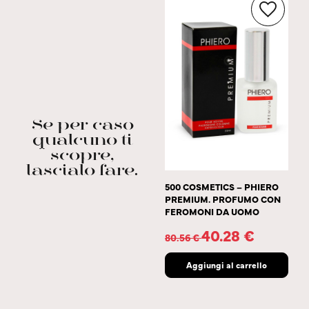
Se per caso
qualcuno ti
scopre,
lascialo fare.
500 COSMETICS – PHIERO
PREMIUM. PROFUMO CON
FEROMONI DA UOMO
40.28
€
80.56
€
Aggiungi al carrello