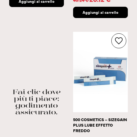
40.24
€
Aggiungi al carrello
Aggiungi al carrello
Fai clic dove
più ti piace:
godimento
assicurato.
500 COSMETICS – SIZEGAIN
PLUS LUBE EFFETTO
FREDDO