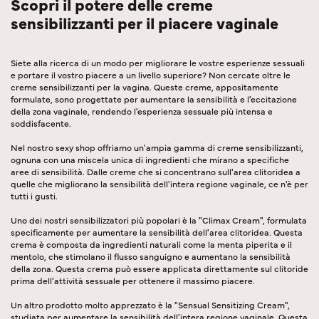
Scopri il potere delle creme
sensibilizzanti per il piacere vaginale
Siete alla ricerca di un modo per migliorare le vostre esperienze sessuali
e portare il vostro piacere a un livello superiore? Non cercate oltre le
creme sensibilizzanti per la vagina. Queste creme, appositamente
formulate, sono progettate per aumentare la sensibilità e l'eccitazione
della zona vaginale, rendendo l'esperienza sessuale più intensa e
soddisfacente.
Nel nostro sexy shop offriamo un'ampia gamma di creme sensibilizzanti,
ognuna con una miscela unica di ingredienti che mirano a specifiche
aree di sensibilità. Dalle creme che si concentrano sull'area clitoridea a
quelle che migliorano la sensibilità dell'intera regione vaginale, ce n'è per
tutti i gusti.
Uno dei nostri sensibilizzatori più popolari è la "Climax Cream", formulata
specificamente per aumentare la sensibilità dell'area clitoridea. Questa
crema è composta da ingredienti naturali come la menta piperita e il
mentolo, che stimolano il flusso sanguigno e aumentano la sensibilità
della zona. Questa crema può essere applicata direttamente sul clitoride
prima dell'attività sessuale per ottenere il massimo piacere.
Un altro prodotto molto apprezzato è la "Sensual Sensitizing Cream",
studiata per aumentare la sensibilità dell'intera regione vaginale. Questa