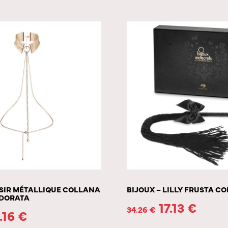
ÉSIR MÉTALLIQUE COLLANA
BIJOUX – LILLY FRUSTA C
 DORATA
17.13
€
34.26
€
.16
€