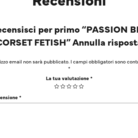
ecensisci per primo “PASSION B
CORSET FETISH” Annulla rispost
irizzo email non sarà pubblicato.
I campi obbligatori sono cont
*
La tua valutazione
*
censione
*