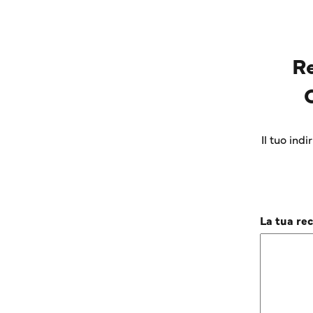
R
Il tuo ind
La tua re