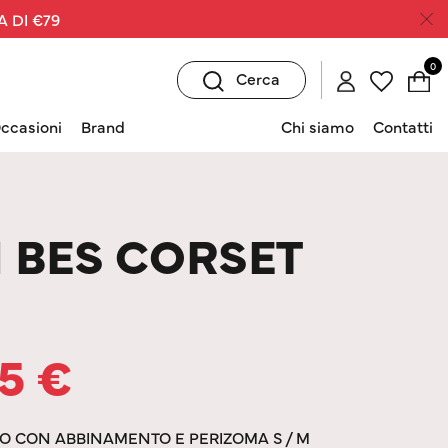
A DI €79
0
Cerca
ccasioni
Brand
Chi siamo
Contatti
 BES CORSET
45
€
RO CON ABBINAMENTO E PERIZOMA S / M