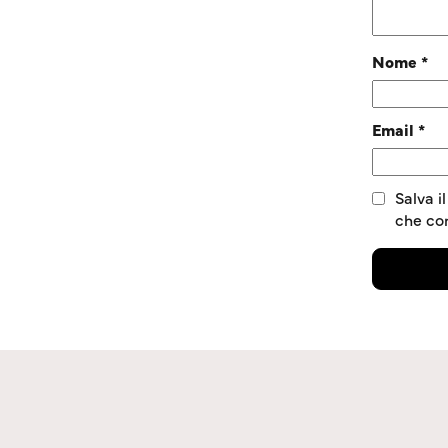
Nome
*
Email
*
Salva i
che c