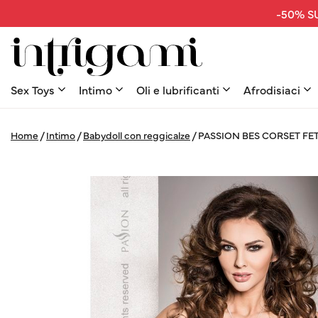
-50% SU
Sex Toys
Intimo
Oli e lubrificanti
Afrodisiaci
Home
/
Intimo
/
Babydoll con reggicalze
/
PASSION BES CORSET FE