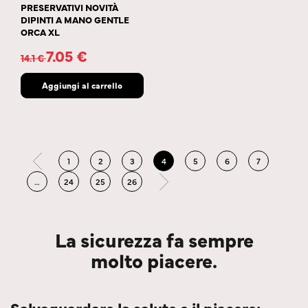
PRESERVATIVI NOVITÀ
DIPINTI A MANO GENTLE
ORCA XL
7.05
€
14.1
€
Aggiungi al carrello
1
2
3
4
5
6
7
…
24
25
26
La sicurezza fa sempre
molto piacere.
Salvaguardare la salute e il piacere: