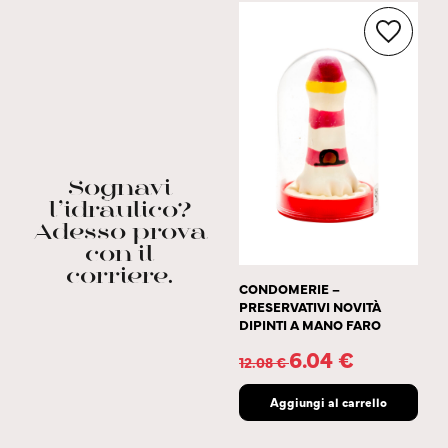
Sognavi
l’idraulico?
Adesso prova
con il
corriere.
CONDOMERIE –
PRESERVATIVI NOVITÀ
DIPINTI A MANO FARO
6.04
€
12.08
€
Aggiungi al carrello