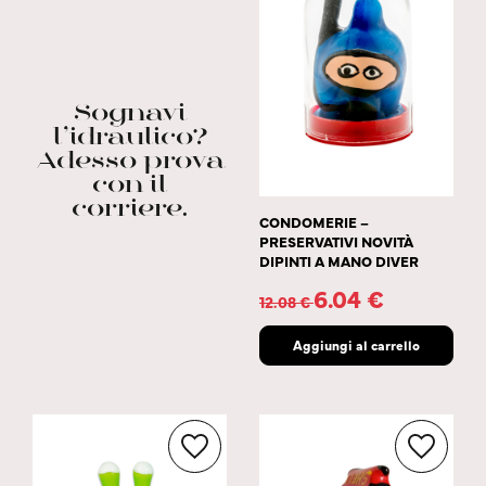
Sognavi
l’idraulico?
Adesso prova
con il
corriere.
CONDOMERIE –
PRESERVATIVI NOVITÀ
DIPINTI A MANO DIVER
6.04
€
12.08
€
Aggiungi al carrello