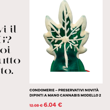
i il
G?
oi
utto
to.
CONDOMERIE – PRESERVATIVI NOVITÀ
DIPINTI A MANO CANNABIS MODELLO 2
6.04
€
12.08
€