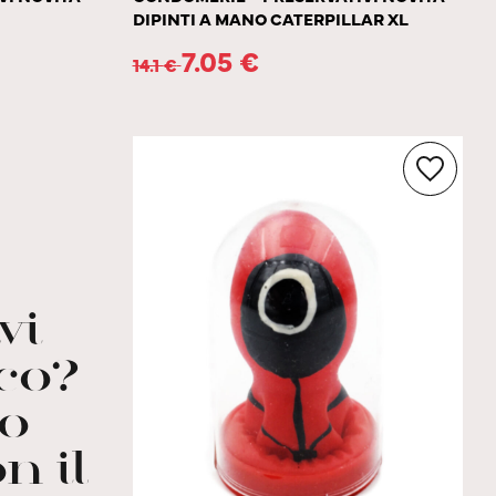
DIPINTI A MANO CATERPILLAR XL
7.05
€
14.1
€
vi
ico?
o
n il