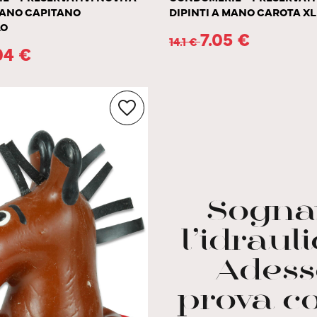
MANO CAPITANO
DIPINTI A MANO CAROTA XL
LO
7.05
€
14.1
€
04
€
Sogna
l’idraul
Adess
prova co