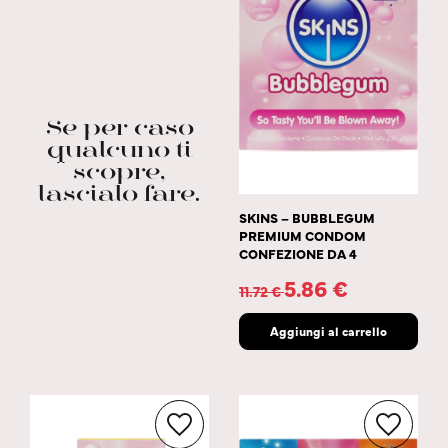
Se per caso
qualcuno ti
scopre,
lascialo fare.
SKINS – BUBBLEGUM
PREMIUM CONDOM
CONFEZIONE DA 4
5.86
€
11.72
€
Aggiungi al carrello