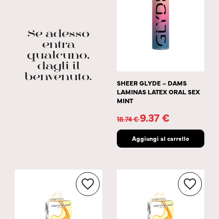
Se adesso
entra
qualcuno,
dagli il
benvenuto.
SHEER GLYDE – DAMS
LAMINAS LATEX ORAL SEX
MINT
9.37
€
18.74
€
Aggiungi al carrello