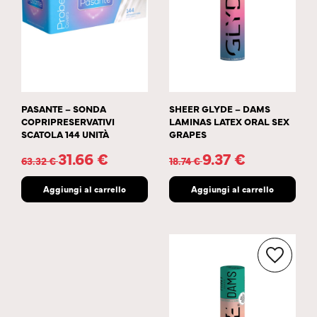
PASANTE – SONDA
SHEER GLYDE – DAMS
COPRIPRESERVATIVI
LAMINAS LATEX ORAL SEX
SCATOLA 144 UNITÀ
GRAPES
31.66
€
9.37
€
63.32
€
18.74
€
Aggiungi al carrello
Aggiungi al carrello