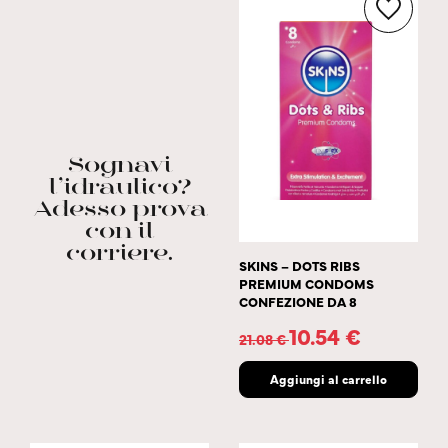
Sognavi
l’idraulico?
Adesso prova
con il
corriere.
SKINS – DOTS RIBS
PREMIUM CONDOMS
CONFEZIONE DA 8
10.54
€
21.08
€
Aggiungi al carrello