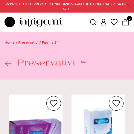
-50% SU TUTTI I PRODOTTI E SPEDIZIONI GRATUITE CON UNA SPESA DI
€79
0
Home
/
Preservativi
/
Pagina 24
467
Preservativi