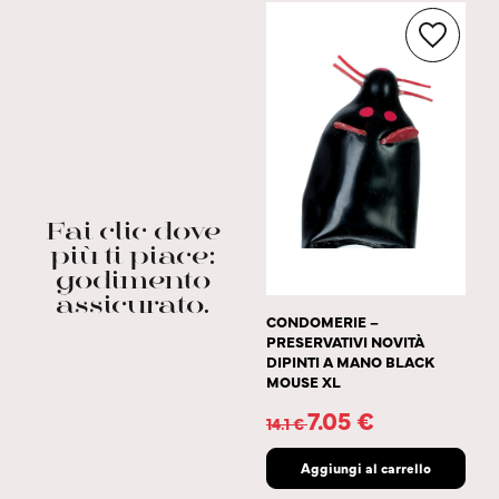
Fai clic dove
più ti piace:
godimento
assicurato.
CONDOMERIE –
PRESERVATIVI NOVITÀ
DIPINTI A MANO BLACK
MOUSE XL
7.05
€
14.1
€
Aggiungi al carrello