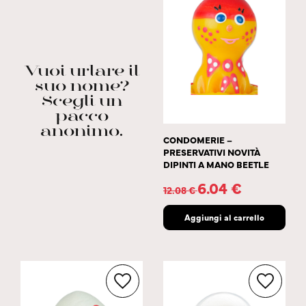
Vuoi urlare il
suo nome?
Scegli un
pacco
anonimo.
CONDOMERIE –
PRESERVATIVI NOVITÀ
DIPINTI A MANO BEETLE
6.04
€
12.08
€
Aggiungi al carrello