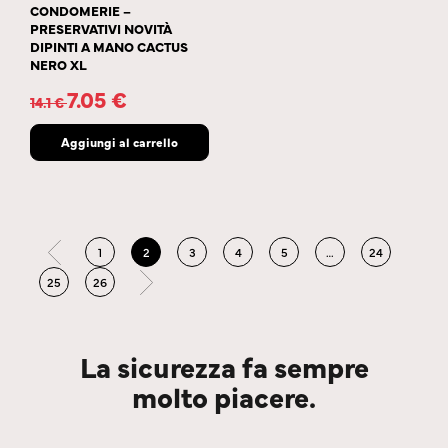
CONDOMERIE –
PRESERVATIVI NOVITÀ
DIPINTI A MANO CACTUS
NERO XL
7.05
€
14.1
€
Aggiungi al carrello
1
2
3
4
5
…
24
25
26
La sicurezza fa sempre
molto piacere.