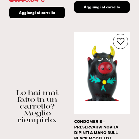
12.08
€
Aggiungi al carrello
Aggiungi al carrello
Lo hai mai
fatto in un
carrello?
Meglio
riempirlo.
CONDOMERIE –
PRESERVATIVI NOVITÀ
DIPINTI A MANO BULL
BLACK MODELLO 1