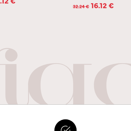
.12
€
16.12
€
32.24
€