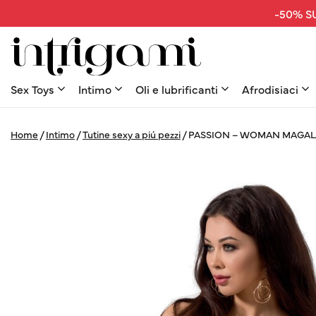
-50% SU
Sex Toys
Intimo
Oli e lubrificanti
Afrodisiaci
Home
/
Intimo
/
Tutine sexy a piú pezzi
/
PASSION – WOMAN MAGALI