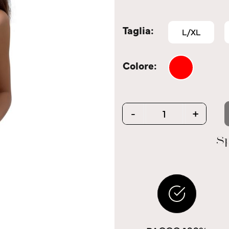
Taglia
L/XL
Colore
Quantity
-
+
Sp