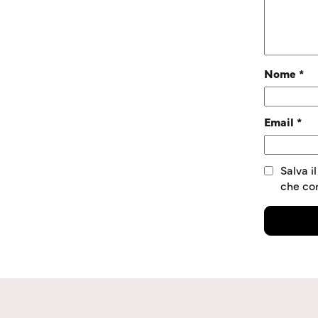
Nome
*
Email
*
Salva i
che c