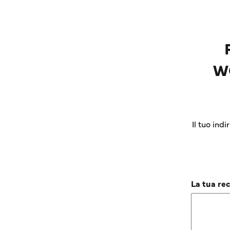
W
Il tuo ind
La tua re