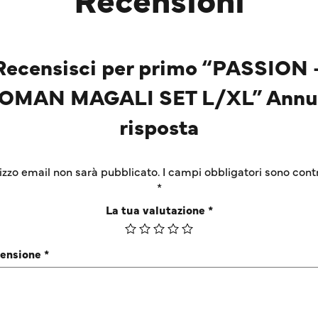
Recensisci per primo “PASSION 
OMAN MAGALI SET L/XL” Annul
risposta
irizzo email non sarà pubblicato.
I campi obbligatori sono cont
*
La tua valutazione
*
censione
*