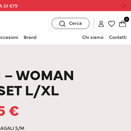
A DI €79
0
Cerca
ccasioni
Brand
Chi siamo
Contatti
N – WOMAN
SET L/XL
45
€
MAGALI S/M