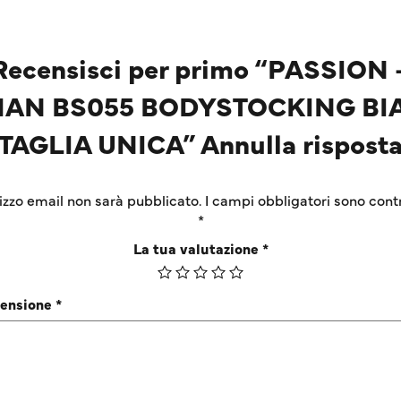
Recensisci per primo “PASSION 
AN BS055 BODYSTOCKING BI
TAGLIA UNICA” Annulla rispost
irizzo email non sarà pubblicato.
I campi obbligatori sono cont
*
La tua valutazione
*
censione
*