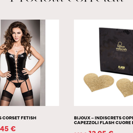
S CORSET FETISH
BIJOUX – INDISCRETS COP
CAPEZZOLI FLASH CUORE
.45
€
13.05
€