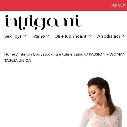
-50% SU
Sex Toys
Intimo
Oli e lubrificanti
Afrodisiaci
Home
/
Intimo
/
Bodystocking e tutine catsuit
/
PASSION – WOMAN 
TAGLIA UNICA