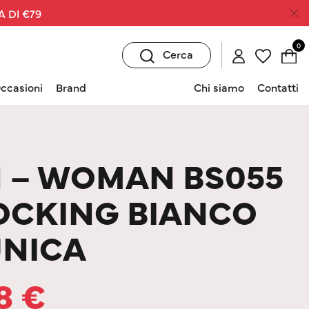
A DI €79
0
Cerca
ccasioni
Brand
Chi siamo
Contatti
 – WOMAN BS055
OCKING BIANCO
UNICA
58
€