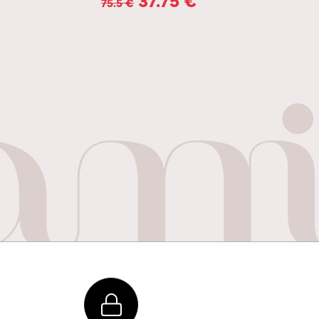
75.5
€