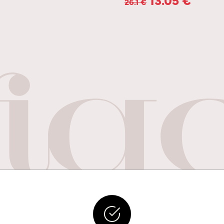
26.1
€