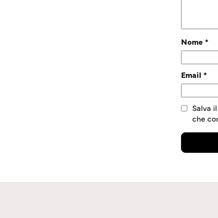
Nome
*
Email
*
Salva i
che c