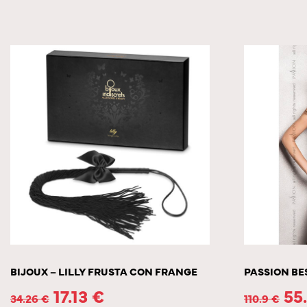
BIJOUX – LILLY FRUSTA CON FRANGE
PASSION BE
17.13
€
55
34.26
€
110.9
€