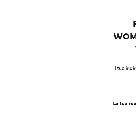
WOM
Il tuo ind
La tua re