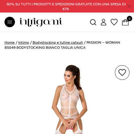
-50% SU TUTTI I PRODOTTI E SPEDIZIONI GRATUITE CON UNA SPESA DI
€79
0
Home
/
Intimo
/
Bodystocking e tutine catsuit
/
PASSION – WOMAN
BS049 BODYSTOCKING BIANCO TAGLIA UNICA