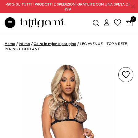
-50% SU TUTTI I PRODOTTI E SPEDIZIONI GRATUITE CON UNA SPESA DI
€79
0
Home
/
Intimo
/
Calze in nylon e parigine
/
LEG AVENUE – TOP A RETE,
PERING E COLLANT