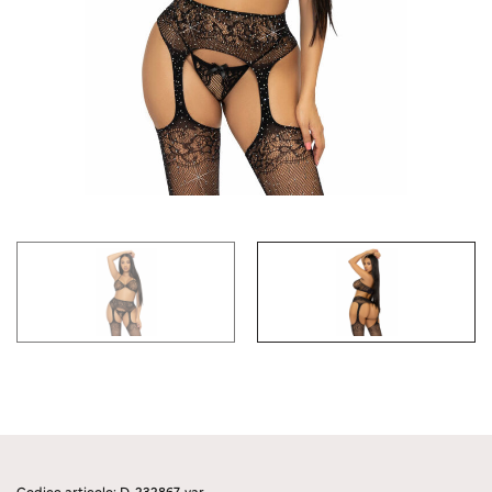
Codice articolo: D-232867-var