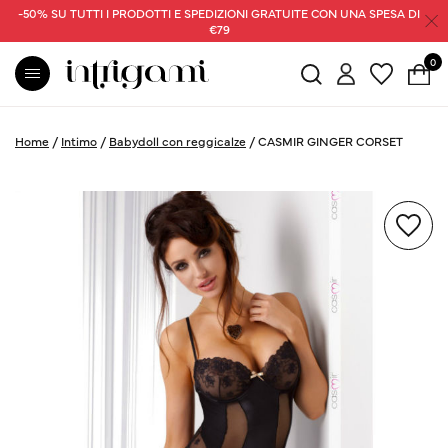
-50% SU TUTTI I PRODOTTI E SPEDIZIONI GRATUITE CON UNA SPESA DI
€79
0
Home
/
Intimo
/
Babydoll con reggicalze
/
CASMIR GINGER CORSET