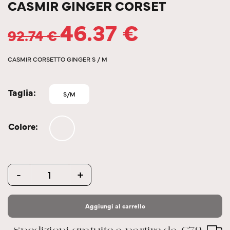
CASMIR GINGER CORSET
46.37
€
92.74
€
CASMIR CORSETTO GINGER S / M
Taglia
S/M
Colore
Quantity
-
+
Aggiungi al carrello