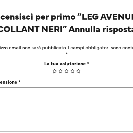
censisci per primo “LEG AVENU
COLLANT NERI” Annulla rispost
irizzo email non sarà pubblicato.
I campi obbligatori sono cont
*
La tua valutazione
*
censione
*