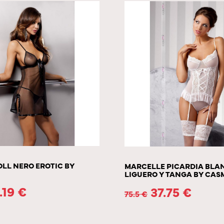
LL NERO EROTIC BY
MARCELLE PICARDIA BLA
LIGUERO Y TANGA BY CAS
.19
€
37.75
€
75.5
€