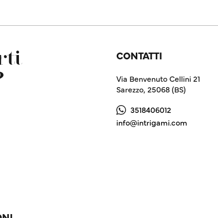
CONTATTI
ti
?
Via Benvenuto Cellini 21
Sarezzo, 25068 (BS)
3518406012
info@intrigami.com
ONI