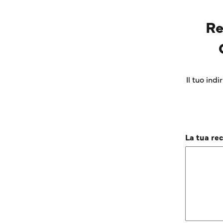
Re
Il tuo ind
La tua re