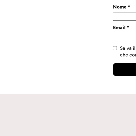
Nome
*
Email
*
Salva i
che c