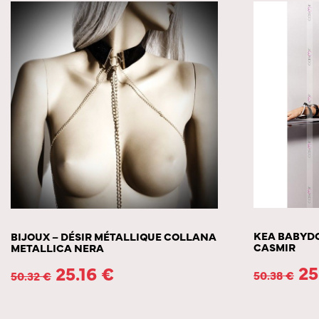
KEA BABYDO
BIJOUX – DÉSIR MÉTALLIQUE COLLANA
CASMIR
METALLICA NERA
25
25.16
€
50.38
€
50.32
€