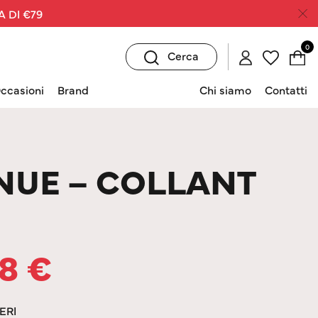
A DI €79
0
Cerca
ccasioni
Brand
Chi siamo
Contatti
NUE – COLLANT
08
€
ERI