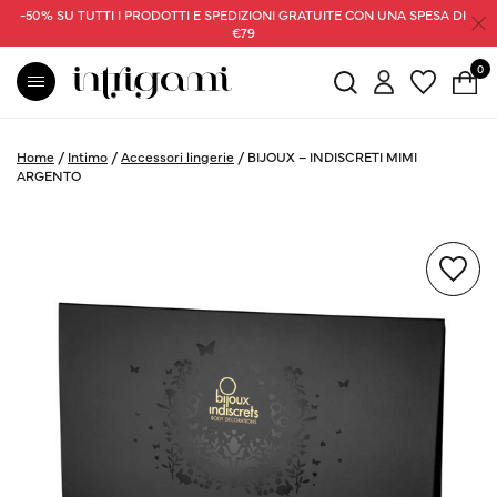
-50% SU TUTTI I PRODOTTI E SPEDIZIONI GRATUITE CON UNA SPESA DI
€79
0
Home
/
Intimo
/
Accessori lingerie
/
BIJOUX – INDISCRETI MIMI
ARGENTO