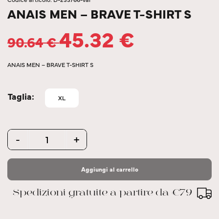
ANAIS MEN – BRAVE T-SHIRT S
45.32
€
90.64
€
ANAIS MEN – BRAVE T-SHIRT S
Taglia
XL
Quantity
-
+
Aggiungi al carrello
Spedizioni gratuite a partire da €79