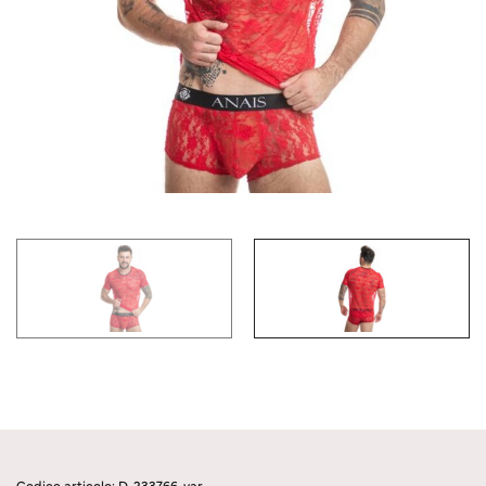
Codice articolo: D-233766-var