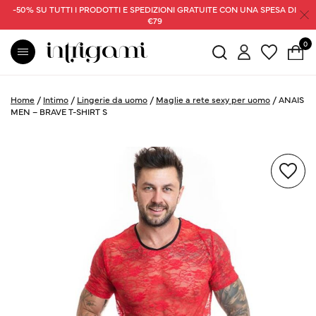
-50% SU TUTTI I PRODOTTI E SPEDIZIONI GRATUITE CON UNA SPESA DI
€79
0
Home
/
Intimo
/
Lingerie da uomo
/
Maglie a rete sexy per uomo
/
ANAIS
MEN – BRAVE T-SHIRT S