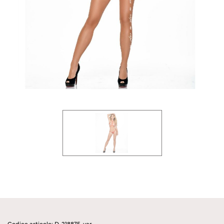
Codice articolo: D-218875-var