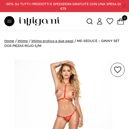
-50% SU TUTTI I PRODOTTI E SPEDIZIONI GRATUITE CON UNA SPESA DI
€79
0
Home
/
Intimo
/
Intimo erotico a due pezzi
/
ME-SEDUCE – GINNY SET
DOS PIEZAS ROJO S/M