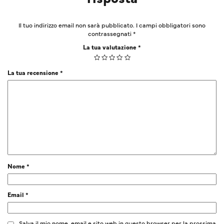
Il tuo indirizzo email non sarà pubblicato.
I campi obbligatori sono
contrassegnati
*
La tua valutazione
*
La tua recensione
*
Nome
*
Email
*
Salva il mio nome, email e sito web in questo browser per la prossima