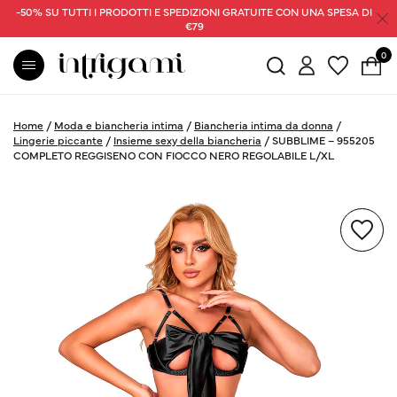
-50% SU TUTTI I PRODOTTI E SPEDIZIONI GRATUITE CON UNA SPESA DI
€79
0
Home
/
Moda e biancheria intima
/
Biancheria intima da donna
/
Lingerie piccante
/
Insieme sexy della biancheria
/
SUBBLIME – 955205
COMPLETO REGGISENO CON FIOCCO NERO REGOLABILE L/XL