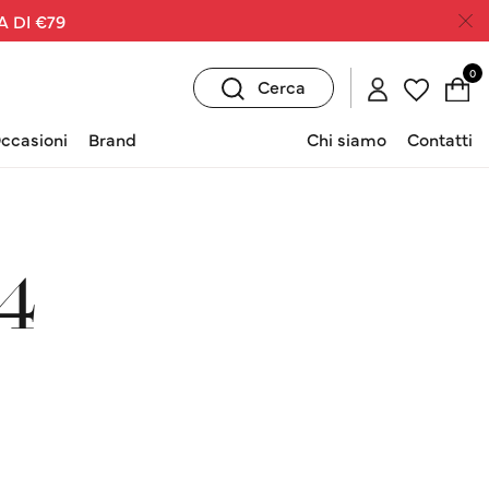
A DI €79
0
Cerca
ccasioni
Brand
Chi siamo
Contatti
4