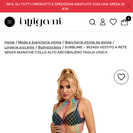
-50% SU TUTTI I PRODOTTI E SPEDIZIONI GRATUITE CON UNA SPESA DI
€79
0
Home
/
Moda e biancheria intima
/
Biancheria intima da donna
/
Lingerie piccante
/
Bodystocking
/
SUBBLIME – 952433 VESTITO A RETE
SENZA MANICHE COLLO ALTO ARCOBALENO TAGLIA UNICA