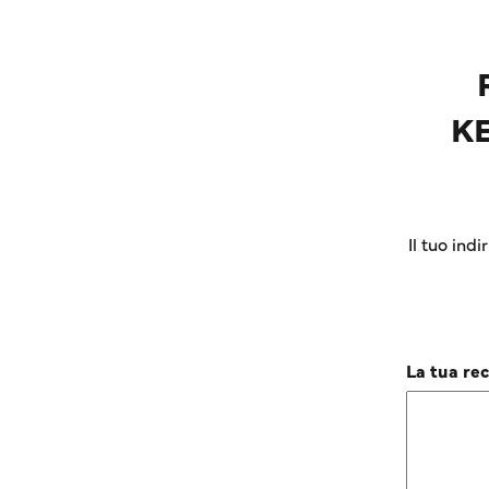
KE
Il tuo ind
La tua re