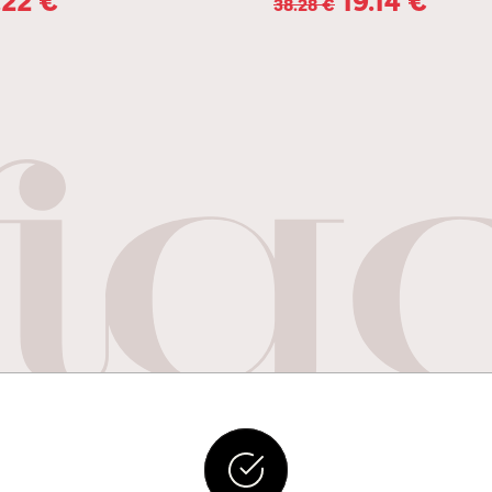
38.28
€