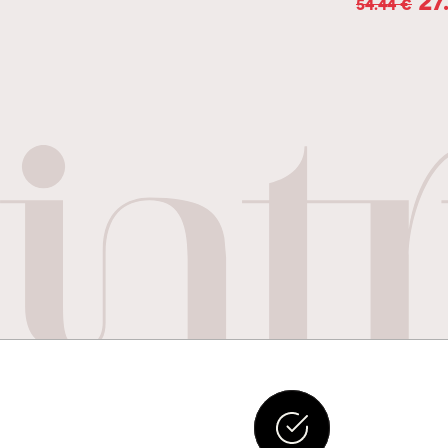
54.44
€