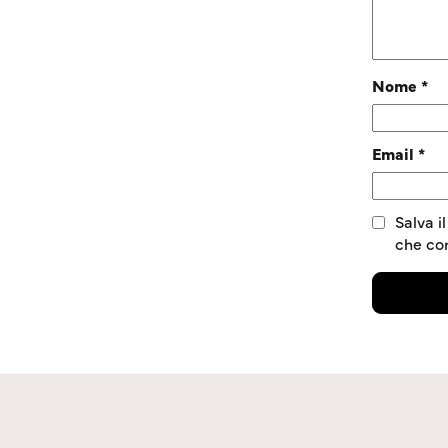
Nome
*
Email
*
Salva i
che c