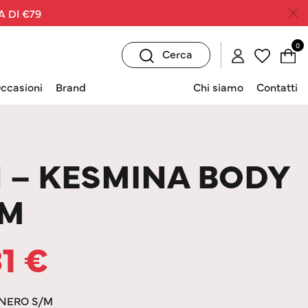
A DI €79
0
Cerca
ccasioni
Brand
Chi siamo
Contatti
 – KESMINA BODY
/M
31
€
 NERO S/M