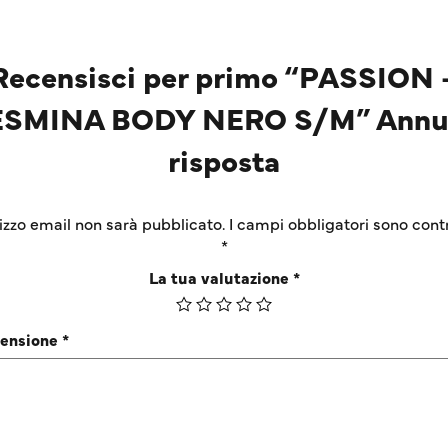
Recensisci per primo “PASSION 
SMINA BODY NERO S/M” Annu
risposta
irizzo email non sarà pubblicato.
I campi obbligatori sono cont
*
La tua valutazione
*
censione
*