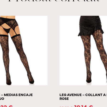
 – MEDIAS ENCAJE
LEG AVENUE – COLLANT A
JO
ROSE
.22
€
19.14
€