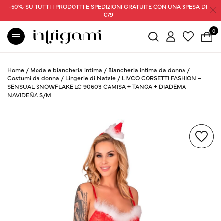
-50% SU TUTTI I PRODOTTI E SPEDIZIONI GRATUITE CON UNA SPESA DI
€79
0
Home
/
Moda e biancheria intima
/
Biancheria intima da donna
/
Costumi da donna
/
Lingerie di Natale
/
LIVCO CORSETTI FASHION –
SENSUAL SNOWFLAKE LC 90603 CAMISA + TANGA + DIADEMA
NAVIDEÑA S/M