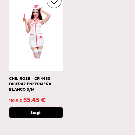
CHILIROSE – CR 4430
DISFRAZ ENFERMERA
BLANCO S/M
55.45
€
110.9
€
Scegli