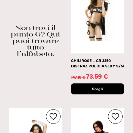
Non trovi il
punto G? Qui
puoi trovare
tutto
l’alfabeto.
CHILIROSE – CR 3350
DISFRAZ POLICIA SEXY S/M
73.59
€
147.18
€
Scegli