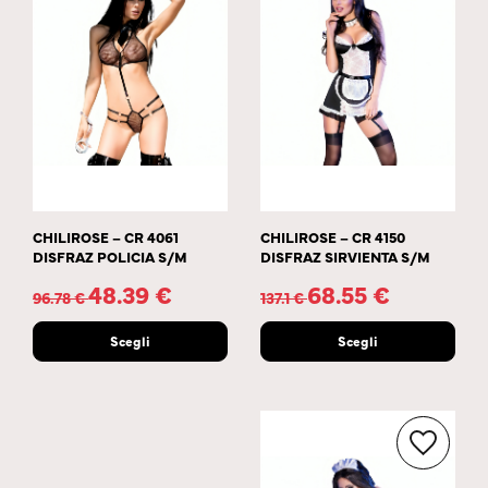
CHILIROSE – CR 4061
CHILIROSE – CR 4150
DISFRAZ POLICIA S/M
DISFRAZ SIRVIENTA S/M
48.39
€
68.55
€
96.78
€
137.1
€
Scegli
Scegli