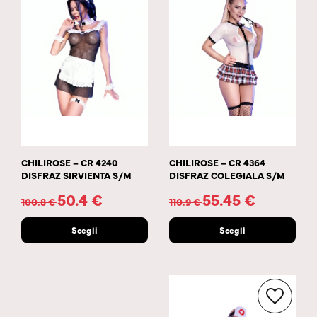
CHILIROSE – CR 4240
CHILIROSE – CR 4364
DISFRAZ SIRVIENTA S/M
DISFRAZ COLEGIALA S/M
50.4
€
55.45
€
100.8
€
110.9
€
Scegli
Scegli