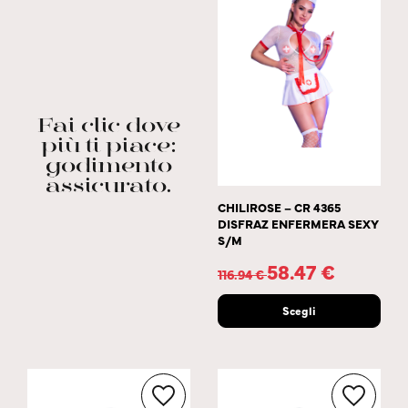
Fai clic dove
più ti piace:
godimento
assicurato.
CHILIROSE – CR 4365
DISFRAZ ENFERMERA SEXY
S/M
58.47
€
116.94
€
Scegli