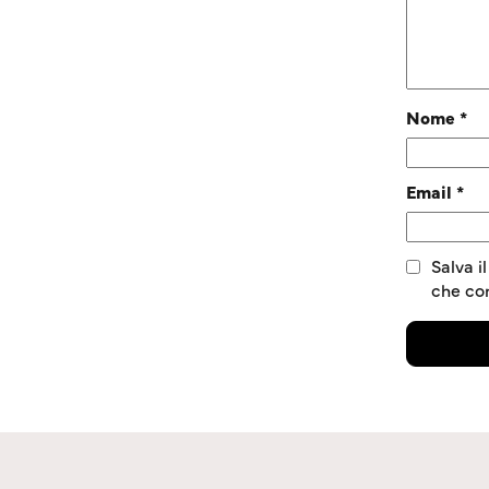
Nome
*
Email
*
Salva i
che c