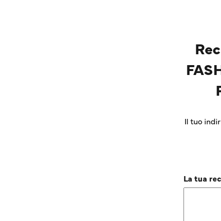
Rec
FASH
Il tuo ind
La tua re