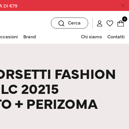
A DI €79
0
Cerca
ccasioni
Brand
Chi siamo
Contatti
ORSETTI FASHION
LC 20215
O + PERIZOMA