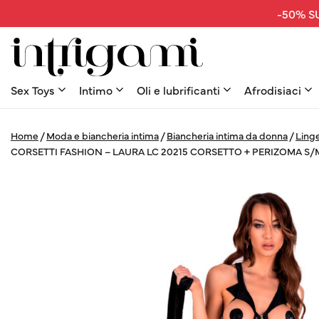
-50% SU
Sex Toys
Intimo
Oli e lubrificanti
Afrodisiaci
Home
/
Moda e biancheria intima
/
Biancheria intima da donna
/
Linge
CORSETTI FASHION – LAURA LC 20215 CORSETTO + PERIZOMA S/