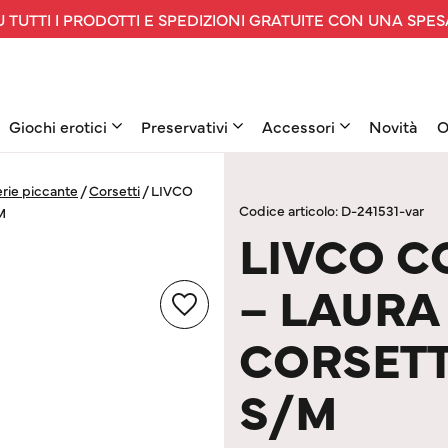
 TUTTI I PRODOTTI E SPEDIZIONI GRATUITE CON UNA SPES
Giochi erotici
Preservativi
Accessori
Novità
O
rie piccante
/
Corsetti
/
LIVCO
Codice articolo: D-241531-var
M
LIVCO C
– LAURA 
CORSETT
S/M