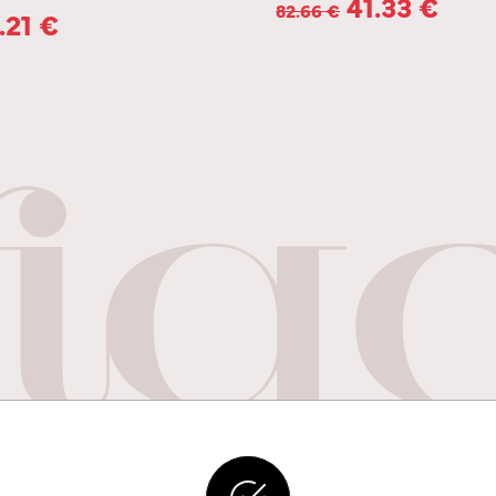
41.33
€
82.66
€
.21
€