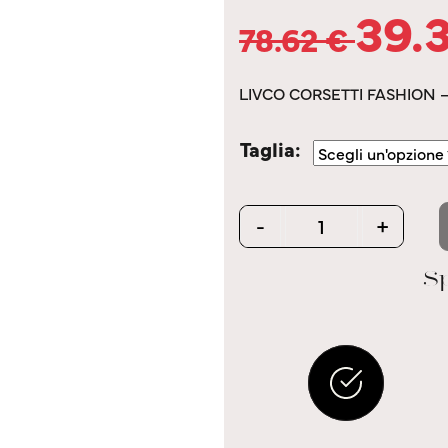
39.
78.62
€
LIVCO CORSETTI FASHION 
Taglia
Quantity
-
+
Sp