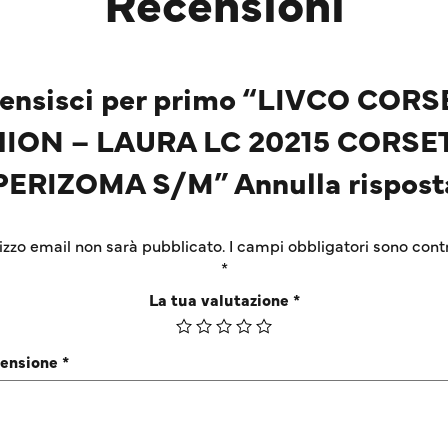
Recensioni
ensisci per primo “LIVCO CORS
ION – LAURA LC 20215 CORSE
PERIZOMA S/M” Annulla rispost
irizzo email non sarà pubblicato.
I campi obbligatori sono cont
*
La tua valutazione
*
censione
*