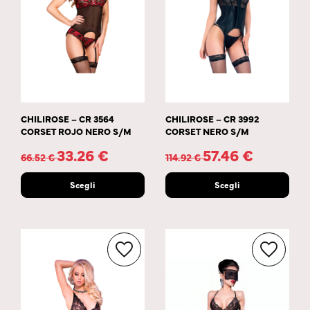
CHILIROSE – CR 3564
CHILIROSE – CR 3992
CORSET ROJO NERO S/M
CORSET NERO S/M
33.26
€
57.46
€
66.52
€
114.92
€
Scegli
Scegli