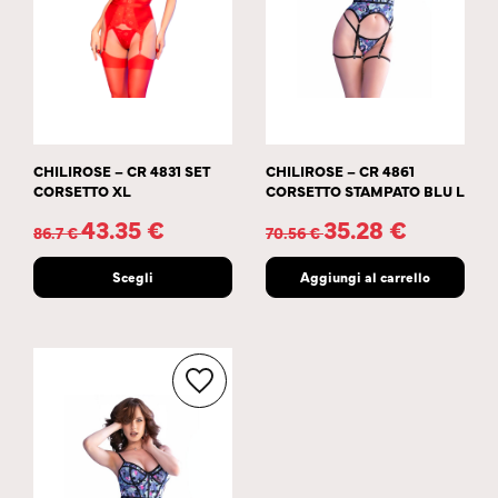
CHILIROSE – CR 4831 SET
CHILIROSE – CR 4861
CORSETTO XL
CORSETTO STAMPATO BLU L
43.35
€
35.28
€
86.7
€
70.56
€
Scegli
Aggiungi al carrello