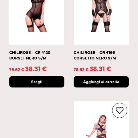
CHILIROSE – CR 4120
CHILIROSE – CR 4166
CORSET NERO S/M
CORSETTO NERO S/M
38.31
€
38.31
€
76.62
€
76.62
€
Scegli
Aggiungi al carrello