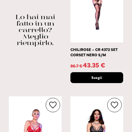
Lo hai mai
fatto in un
carrello?
Meglio
riempirlo.
CHILIROSE – CR 4372 SET
CORSET NERO S/M
43.35
€
86.7
€
Scegli