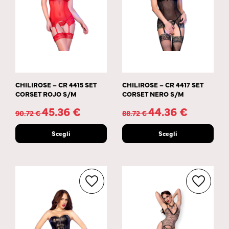
CHILIROSE – CR 4415 SET
CHILIROSE – CR 4417 SET
CORSET ROJO S/M
CORSET NERO S/M
45.36
€
44.36
€
90.72
€
88.72
€
Scegli
Scegli