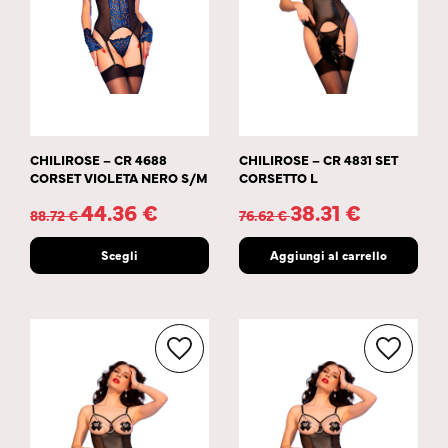
CHILIROSE – CR 4688
CHILIROSE – CR 4831 SET
CORSET VIOLETA NERO S/M
CORSETTO L
44.36
€
38.31
€
88.72
€
76.62
€
Scegli
Aggiungi al carrello