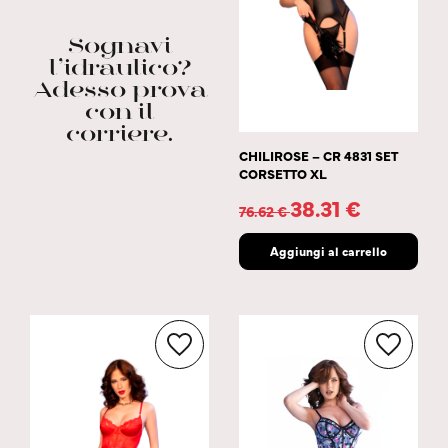
Sognavi
l’idraulico?
Adesso prova
con il
corriere.
CHILIROSE – CR 4831 SET
CORSETTO XL
38.31
€
76.62
€
Aggiungi al carrello