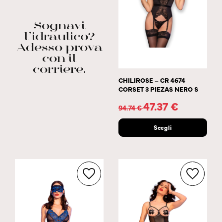
Sognavi
l’idraulico?
Adesso prova
con il
corriere.
CHILIROSE – CR 4674
CORSET 3 PIEZAS NERO S
47.37
€
94.74
€
Scegli