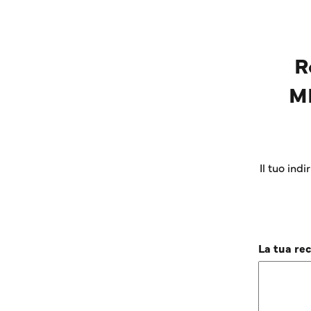
R
M
Il tuo ind
La tua re