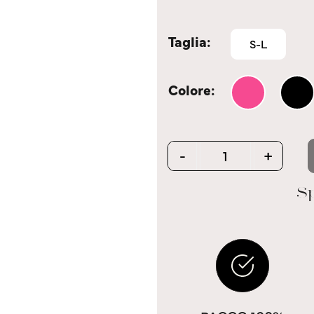
Taglia
S-L
Colore
Quantity
-
+
Sp