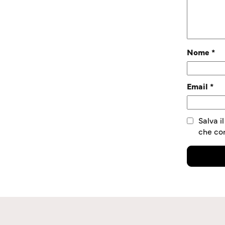
Nome
*
Email
*
Salva i
che c