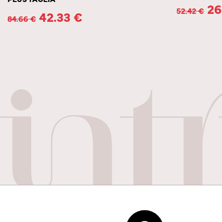
26
52.42
€
42.33
€
84.66
€