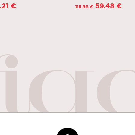
.21
€
59.48
€
118.96
€