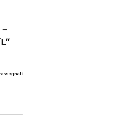
 –
L”
rassegnati