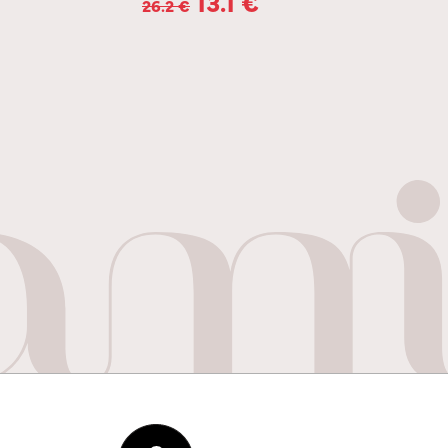
13.1
€
26.2
€