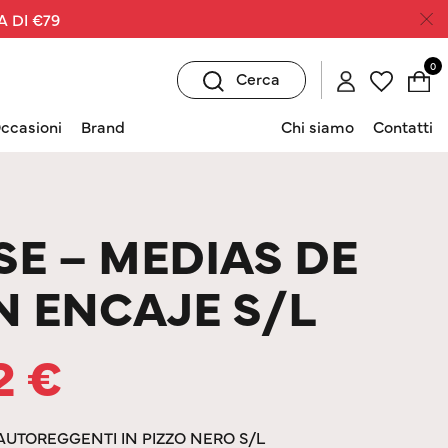
A DI €79
0
Cerca
ccasioni
Brand
Chi siamo
Contatti
SE – MEDIAS DE
N ENCAJE S/L
12
€
 AUTOREGGENTI IN PIZZO NERO S/L