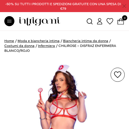
-50% SU TUTTI I PRODOTTI E SPEDIZIONI GRATUITE CON UNA SPESA DI
€79
0
Home
/
Moda e biancheria intima
/
Biancheria intima da donna
/
Costumi da donna
/
Infermiera
/
CHILIROSE – DISFRAZ ENFERMERA
BLANCO/ROJO