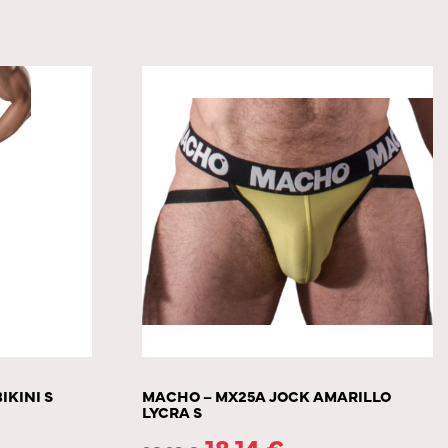
IKINI S
MACHO – MX25A JOCK AMARILLO
LYCRA S
18.14
€