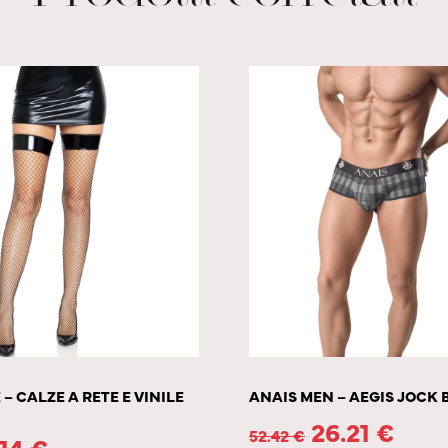
– CALZE A RETE E VINILE
ANAIS MEN – AEGIS JOCK B
26.21
€
52.42
€
.14
€