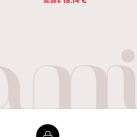
36.28
€