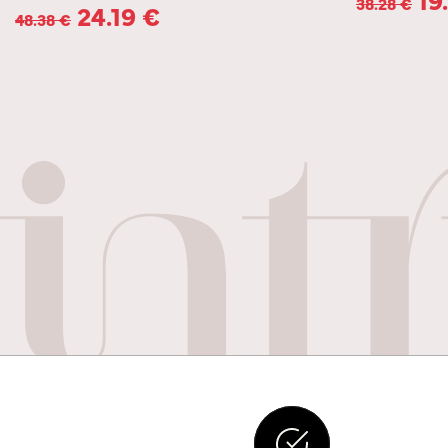
38.28
€
24.19
€
48.38
€