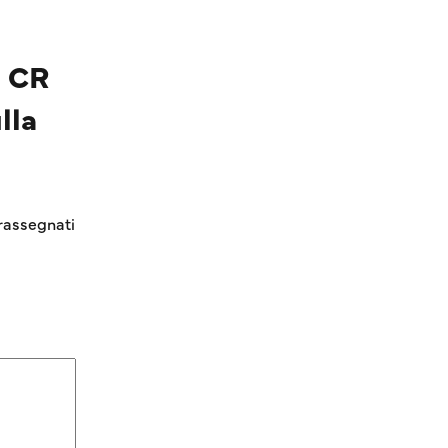
– CR
lla
rassegnati