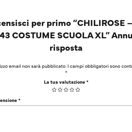
ensisci per primo “CHILIROSE 
43 COSTUME SCUOLA XL” Annu
risposta
irizzo email non sarà pubblicato.
I campi obbligatori sono cont
*
La tua valutazione
*
censione
*