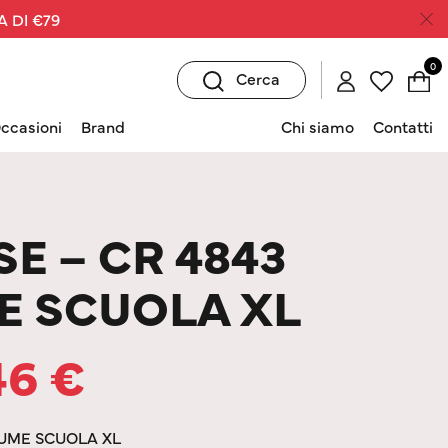
A DI €79
0
Cerca
ccasioni
Brand
Chi siamo
Contatti
E – CR 4843
E SCUOLA XL
46
€
TUME SCUOLA XL