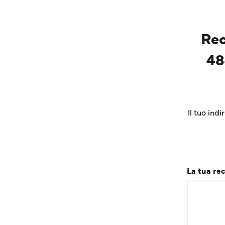
Rec
48
Il tuo ind
La tua re