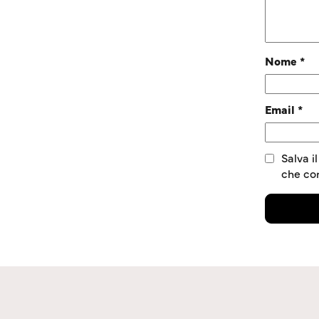
Nome
*
Email
*
Salva i
che c