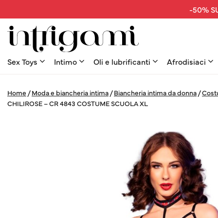
-50% SU
Sex Toys
Intimo
Oli e lubrificanti
Afrodisiaci
Home
/
Moda e biancheria intima
/
Biancheria intima da donna
/
Cost
CHILIROSE – CR 4843 COSTUME SCUOLA XL