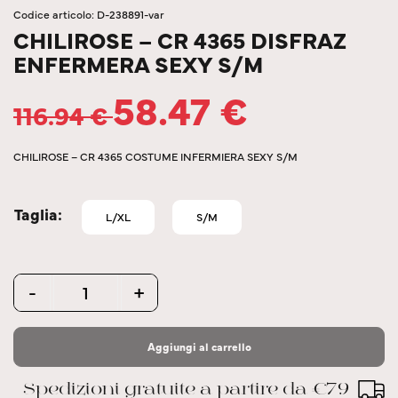
Codice articolo: D-238891-var
CHILIROSE – CR 4365 DISFRAZ
ENFERMERA SEXY S/M
58.47
€
116.94
€
CHILIROSE – CR 4365 COSTUME INFERMIERA SEXY S/M
Taglia
L/XL
S/M
Quantity
-
+
Aggiungi al carrello
Spedizioni gratuite a partire da €79