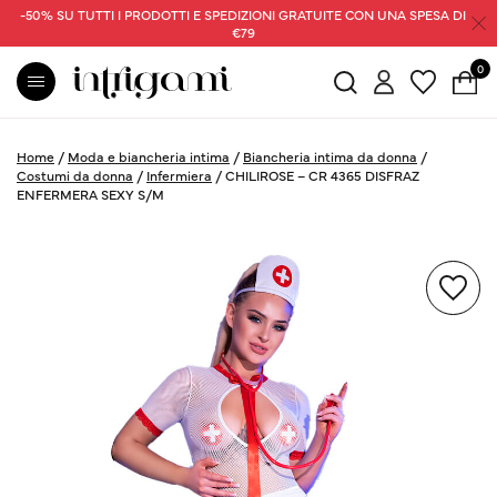
-50% SU TUTTI I PRODOTTI E SPEDIZIONI GRATUITE CON UNA SPESA DI
€79
0
Home
/
Moda e biancheria intima
/
Biancheria intima da donna
/
Costumi da donna
/
Infermiera
/
CHILIROSE – CR 4365 DISFRAZ
ENFERMERA SEXY S/M