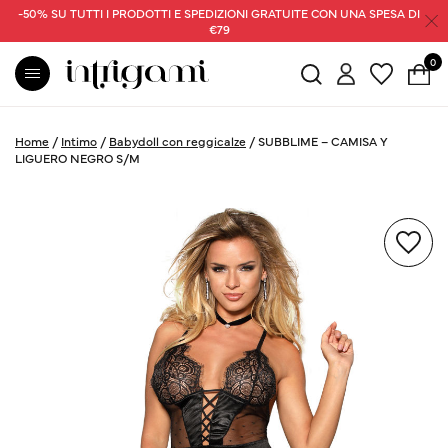
-50% SU TUTTI I PRODOTTI E SPEDIZIONI GRATUITE CON UNA SPESA DI
€79
0
Home
/
Intimo
/
Babydoll con reggicalze
/
SUBBLIME – CAMISA Y
LIGUERO NEGRO S/M