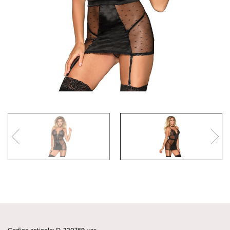
Codice articolo: D-220769-var