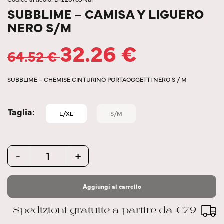
SUBBLIME – CAMISA Y LIGUERO
NERO S/M
32.26
€
64.52
€
SUBBLIME – CHEMISE CINTURINO PORTAOGGETTI NERO S / M
Taglia
L/XL
S/M
Quantity
-
+
Aggiungi al carrello
Spedizioni gratuite a partire da €79