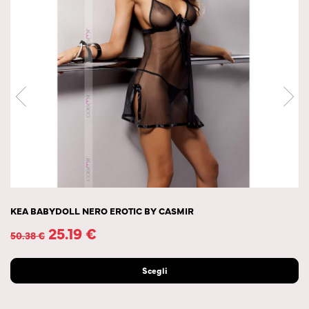
KEA BABYDOLL NERO EROTIC BY CASMIR
25.19
€
50.38
€
Scegli