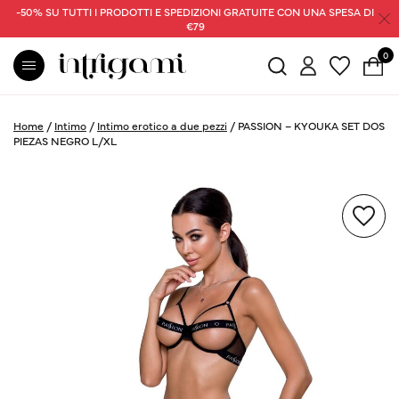
-50% SU TUTTI I PRODOTTI E SPEDIZIONI GRATUITE CON UNA SPESA DI
€79
0
Home
/
Intimo
/
Intimo erotico a due pezzi
/
PASSION – KYOUKA SET DOS
PIEZAS NEGRO L/XL