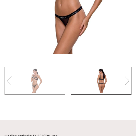
Codice articolo: D-228700-var