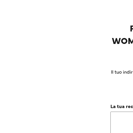
WOMA
Il tuo ind
La tua re