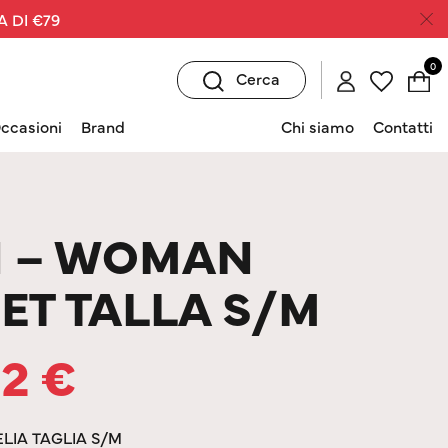
A DI €79
0
Cerca
ccasioni
Brand
Chi siamo
Contatti
N – WOMAN
SET TALLA S/M
22
€
LIA TAGLIA S/M