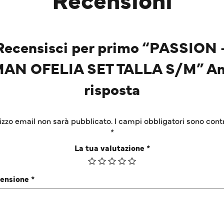
Recensisci per primo “PASSION 
N OFELIA SET TALLA S/M” An
risposta
irizzo email non sarà pubblicato.
I campi obbligatori sono cont
*
La tua valutazione
*
censione
*