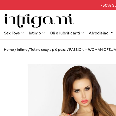
-50% SU
Sex Toys
Intimo
Oli e lubrificanti
Afrodisiaci
Home
/
Intimo
/
Tutine sexy a piú pezzi
/
PASSION – WOMAN OFELIA 