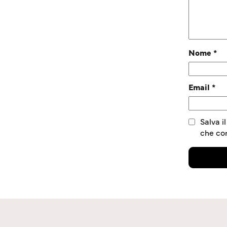
Nome
*
Email
*
Salva i
che c