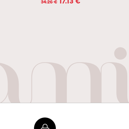
17.13
€
34.26
€