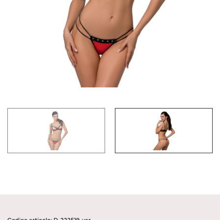
Codice articolo: D-222519-var