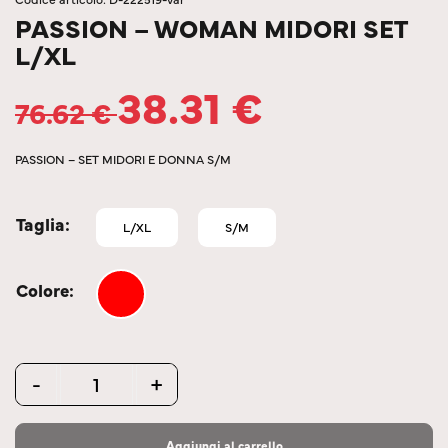
PASSION – WOMAN MIDORI SET
L/XL
38.31
€
76.62
€
PASSION – SET MIDORI E DONNA S/M
Taglia
L/XL
S/M
Colore
Quantity
-
+
Aggiungi al carrello