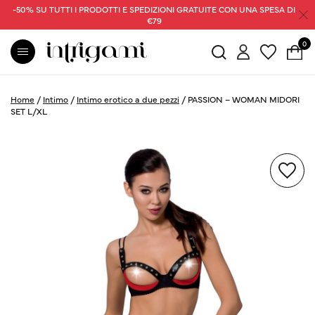
-50% SU TUTTI I PRODOTTI E SPEDIZIONI GRATUITE CON UNA SPESA DI
€79
0
Home
/
Intimo
/
Intimo erotico a due pezzi
/
PASSION – WOMAN MIDORI
SET L/XL