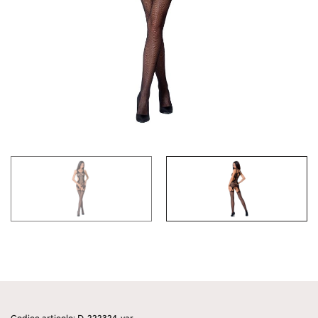
Codice articolo: D-222324-var