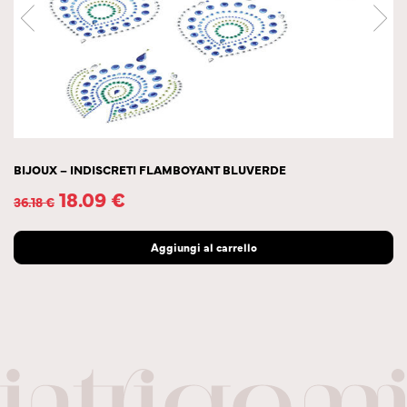
X – INDISCRETI FLAMBOYANT BLUVERDE
KEA B
18.09
€
€
50.38
Aggiungi al carrello