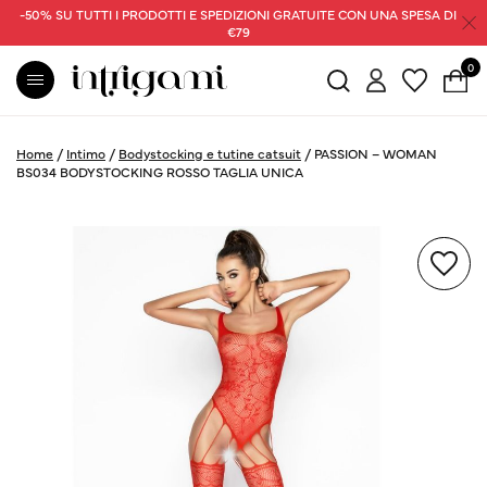
-50% SU TUTTI I PRODOTTI E SPEDIZIONI GRATUITE CON UNA SPESA DI
€79
0
Home
/
Intimo
/
Bodystocking e tutine catsuit
/
PASSION – WOMAN
BS034 BODYSTOCKING ROSSO TAGLIA UNICA