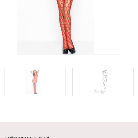
Codice articolo: D-216405