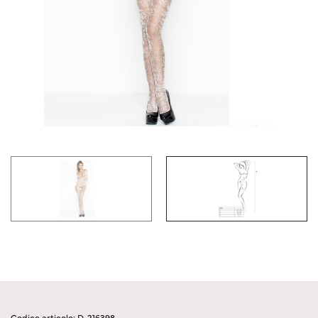
Codice articolo: D-216398