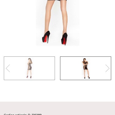
Codice articolo: D-216389