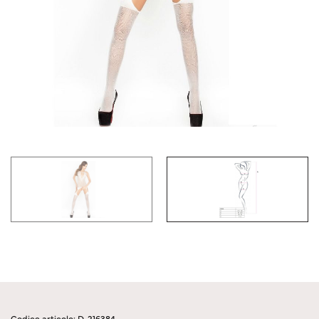
Codice articolo: D-216384