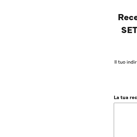
Rece
SET
Il tuo ind
La tua re