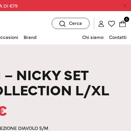
A DI €79
0
Cerca
ccasioni
Brand
Chi siamo
Contatti
 – NICKY SET
OLLECTION L/XL
€
LEZIONE DIAVOLO S/M