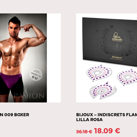
N 009 BOXER
BIJOUX – INDISCRETS FL
LILLA ROSA
18.09
€
36.18
€