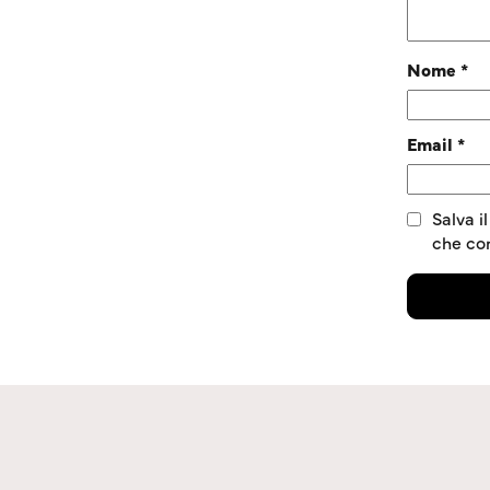
Nome
*
Email
*
Salva i
che c