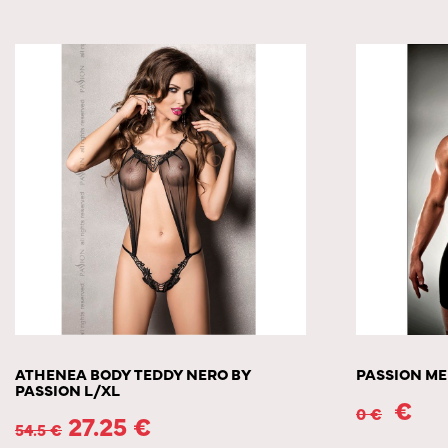
ATHENEA BODY TEDDY NERO BY
PASSION ME
PASSION L/XL
€
0
€
27.25
€
54.5
€