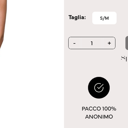
Taglia
S/M
Quantity
-
+
Sp
PACCO 100%
ANONIMO