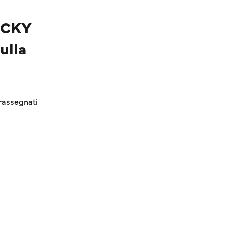
NICKY
ulla
rassegnati