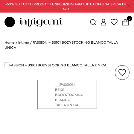
-50% SU TUTTI I PRODOTTI E SPEDIZIONI GRATUITE CON UNA SPESA DI
€79
0
Home
/
Intimo
/
PASSION – BS101 BODYSTOCKING BLANCO TALLA
UNICA