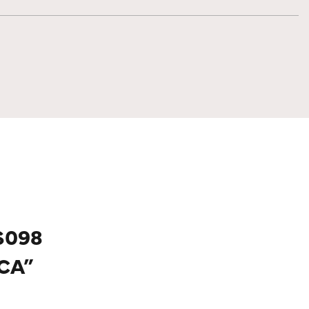
S098
CA”