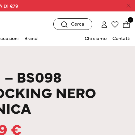
A DI €79
0
Cerca
ccasioni
Brand
Chi siamo
Contatti
 – BS098
OCKING NERO
NICA
09
€