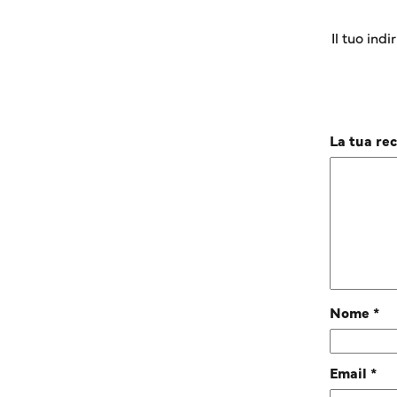
Il tuo ind
La tua re
Nome
*
Email
*