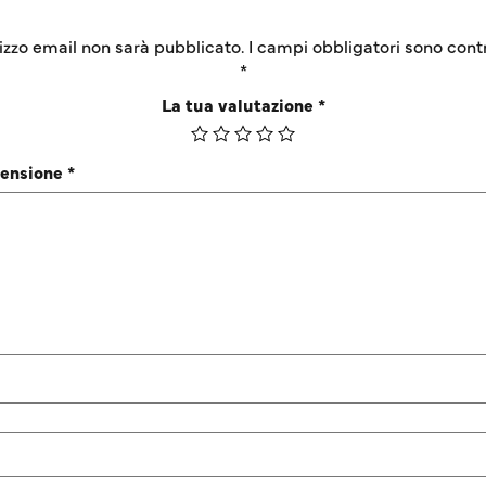
irizzo email non sarà pubblicato.
I campi obbligatori sono cont
*
La tua valutazione
*
censione
*