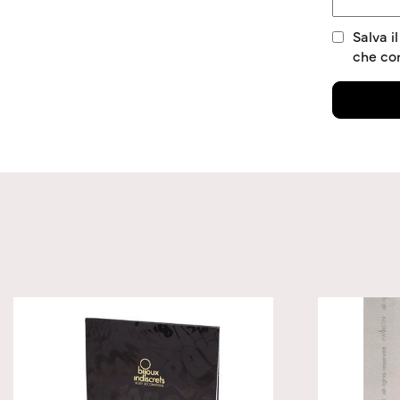
Salva i
che c