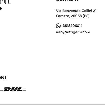
ti
?
Via Benvenuto Cellini 21
Sarezzo, 25068 (BS)
3518406012
info@intrigami.com
ONI