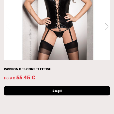
PASSION BES CORSET FETISH
55.45
€
110.9
€
Scegli