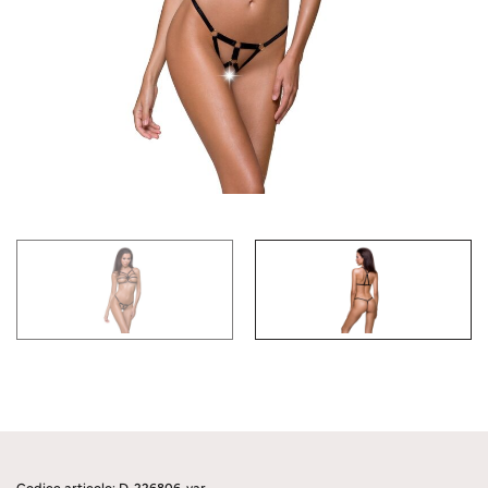
Codice articolo: D-226806-var