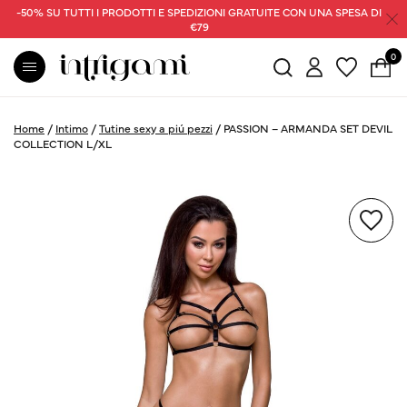
-50% SU TUTTI I PRODOTTI E SPEDIZIONI GRATUITE CON UNA SPESA DI
€79
0
Home
/
Intimo
/
Tutine sexy a piú pezzi
/
PASSION – ARMANDA SET DEVIL
COLLECTION L/XL