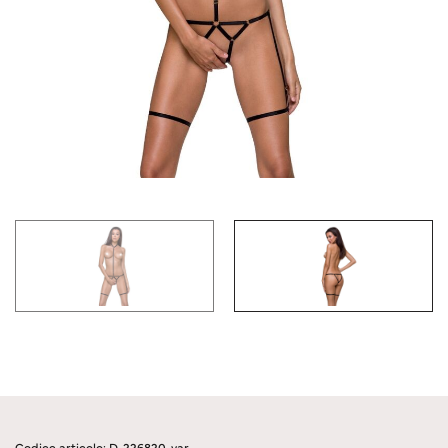
Codice articolo: D-226820-var