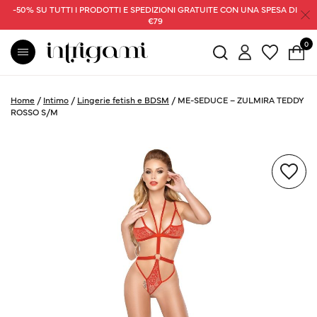
-50% SU TUTTI I PRODOTTI E SPEDIZIONI GRATUITE CON UNA SPESA DI
€79
0
Home
/
Intimo
/
Lingerie fetish e BDSM
/
ME-SEDUCE – ZULMIRA TEDDY
ROSSO S/M