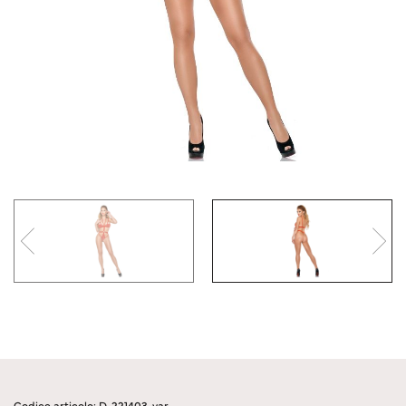
Codice articolo: D-221403-var