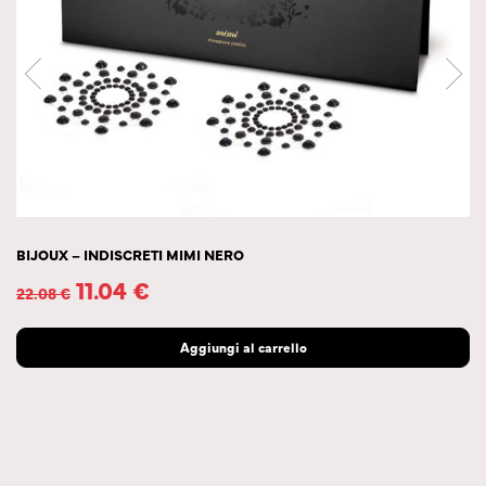
UX – INDISCRETI MIMI NERO
BIJ
11.04
€
08
€
32.
Aggiungi al carrello