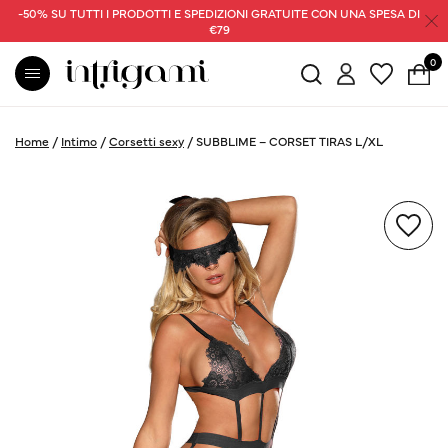
-50% SU TUTTI I PRODOTTI E SPEDIZIONI GRATUITE CON UNA SPESA DI
€79
0
Home
/
Intimo
/
Corsetti sexy
/
SUBBLIME – CORSET TIRAS L/XL