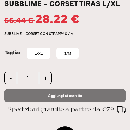
SUBBLIME – CORSET TIRAS L/XL
28.22
€
56.44
€
SUBBLIME – CORSET CON STRAPPY S / M
Taglia
L/XL
S/M
Quantity
-
+
Aggiungi al carrello
Spedizioni gratuite a partire da €79