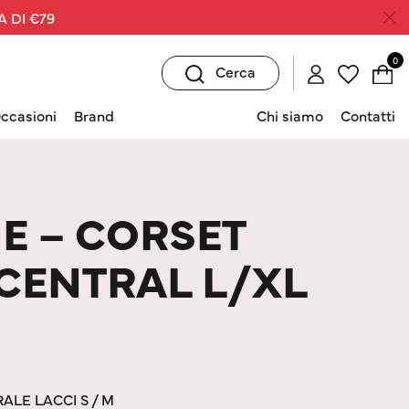
A DI €79
0
Cerca
ccasioni
Brand
Chi siamo
Contatti
E – CORSET
CENTRAL L/XL
ALE LACCI S / M