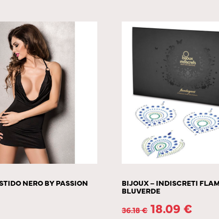
STIDO NERO BY PASSION
BIJOUX – INDISCRETI FL
BLUVERDE
18.09
€
36.18
€