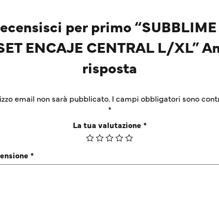
ecensisci per primo “SUBBLIME
ET ENCAJE CENTRAL L/XL” An
risposta
irizzo email non sarà pubblicato.
I campi obbligatori sono cont
*
La tua valutazione
*
censione
*