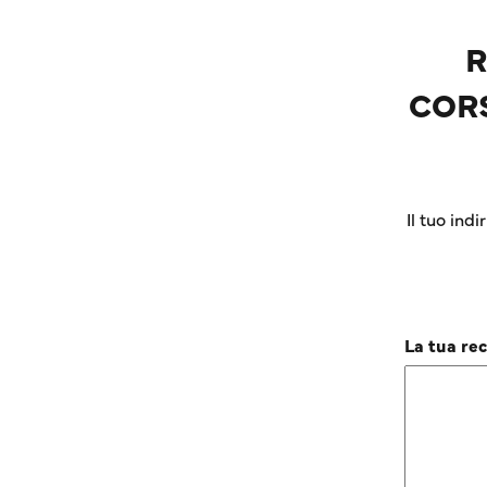
R
CORS
Il tuo ind
La tua re