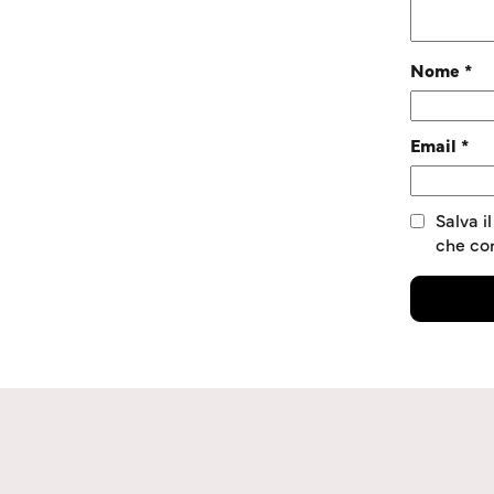
Nome
*
Email
*
Salva i
che c