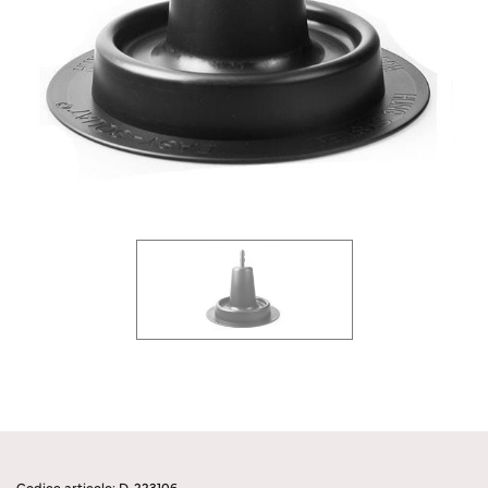
Codice articolo: D-223106